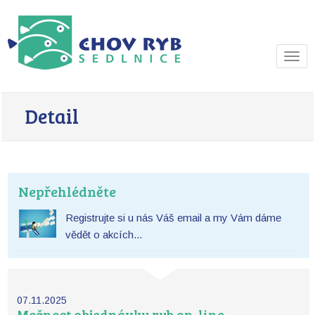
Navi
Detail
Nepřehlédněte
Registrujte si u nás Váš email a my Vám dáme
vědět o akcích...
07.11.2025
Možnost objednávky ryb on-line