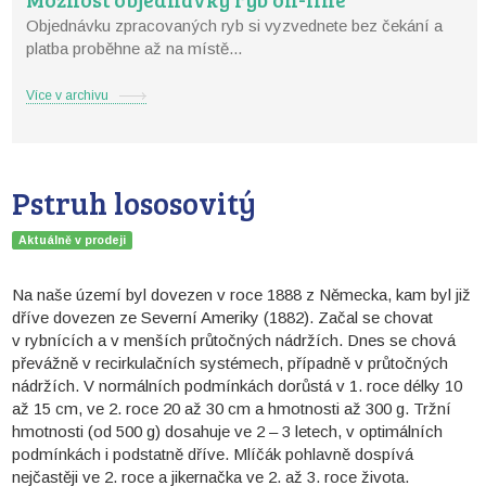
Objednávku zpracovaných ryb si vyzvednete bez čekání a
platba proběhne až na místě...
Více v archivu
Pstruh lososovitý
Aktuálně v prodeji
Na naše území byl dovezen v roce 1888 z Německa, kam byl již
dříve dovezen ze Severní Ameriky (1882). Začal se chovat
v rybnících a v menších průtočných nádržích. Dnes se chová
převážně v recirkulačních systémech, případně v průtočných
nádržích. V normálních podmínkách dorůstá v 1. roce délky 10
až 15 cm, ve 2. roce 20 až 30 cm a hmotnosti až 300 g. Tržní
hmotnosti (od 500 g) dosahuje ve 2 – 3 letech, v optimálních
podmínkách i podstatně dříve. Mlíčák pohlavně dospívá
nejčastěji ve 2. roce a jikernačka ve 2. až 3. roce života.