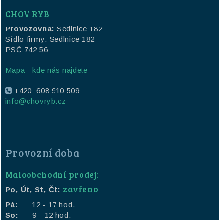
CHOV RYB
Provozovna:
Sedlnice 182
Sídlo firmy: Sedlnice 182
PSČ 742 56
Mapa - kde nás najdete
+420 608 910 509
info@chovryb.cz
Provozní doba
Maloobchodní prodej:
zavřeno
Po, Út, St, Čt:
Pá:
12 - 17 hod.
So:
9 - 12 hod.