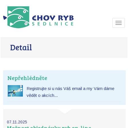
Navi
Detail
Nepřehlédněte
Registrujte si u nás Váš email a my Vám dáme
vědět o akcích...
07.11.2025
Možnost objednávky ryb on-line