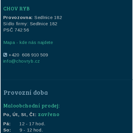
CHOV RYB
Provozovna:
Sedlnice 182
Sídlo firmy: Sedlnice 182
PSČ 742 56
Mapa - kde nás najdete
+420 608 910 509
info@chovryb.cz
Provozní doba
Maloobchodní prodej:
zavřeno
Po, Út, St, Čt:
Pá:
12 - 17 hod.
So:
9 - 12 hod.