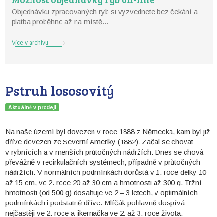
Objednávku zpracovaných ryb si vyzvednete bez čekání a
platba proběhne až na místě...
Více v archivu
Pstruh lososovitý
Aktuálně v prodeji
Na naše území byl dovezen v roce 1888 z Německa, kam byl již
dříve dovezen ze Severní Ameriky (1882). Začal se chovat
v rybnících a v menších průtočných nádržích. Dnes se chová
převážně v recirkulačních systémech, případně v průtočných
nádržích. V normálních podmínkách dorůstá v 1. roce délky 10
až 15 cm, ve 2. roce 20 až 30 cm a hmotnosti až 300 g. Tržní
hmotnosti (od 500 g) dosahuje ve 2 – 3 letech, v optimálních
podmínkách i podstatně dříve. Mlíčák pohlavně dospívá
nejčastěji ve 2. roce a jikernačka ve 2. až 3. roce života.